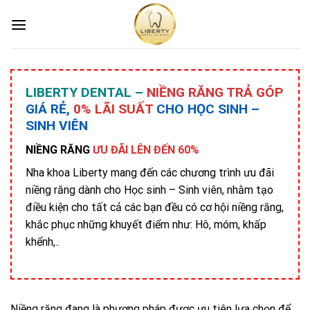
Skip
to
content
LIBERTY DENTAL –
NIỀNG RĂNG TRẢ GÓP
GIÁ RẺ,
0% LÃI SUẤT
CHO HỌC SINH –
SINH VIÊN
NIỀNG RĂNG
ƯU ĐÃI LÊN ĐẾN 60%
Nha khoa Liberty mang đến các chương trình ưu đãi
niềng răng dành cho Học sinh – Sinh viên, nhằm tạo
điều kiện cho tất cả các bạn đều có cơ hội niềng răng,
khắc phục những khuyết điểm như: Hô, móm, khấp
khểnh,..
Niềng răng đang là phương pháp được ưu tiên lựa chọn để