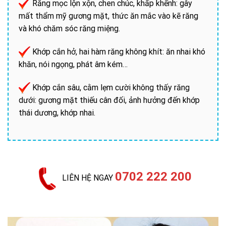
Răng mọc lộn xộn, chen chúc, khấp khểnh: gây
mất thẩm mỹ gương mặt, thức ăn mắc vào kẽ răng
và khó chăm sóc răng miệng.
Khớp cắn hở, hai hàm răng không khít: ăn nhai khó
khăn, nói ngọng, phát âm kém…
Khớp cắn sâu, cằm lẹm cười không thấy răng
dưới: gương mặt thiếu cân đối, ảnh hưởng đến khớp
thái dương, khớp nhai.
0702 222 200
LIÊN HỆ NGAY