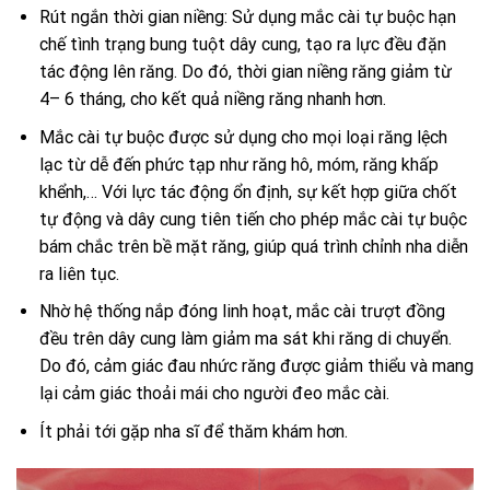
Rút ngắn thời gian niềng: Sử dụng mắc cài tự buộc hạn
chế tình trạng bung tuột dây cung, tạo ra lực đều đặn
tác động lên răng. Do
đó,
thời
gian
niềng
răng
giảm
từ
4
–
6
tháng,
cho
kết
quả
niềng
răng
nhanh
hơn.
Mắc
cài
tự
buộc
được
sử
dụng
cho
mọi
loại
răng
lệch
lạc
từ
dễ
đến
phức tạp
như
răng
hô, móm
,
răng
khấp
khểnh,…
Với
lực
tác
động
ổn
định,
sự
kết
hợp
giữa
chốt
tự
động
và
dây
cung
tiên
tiến
cho
phép
mắc
cài
tự
buộc
bám
chắc
trên
bề
mặt
răng,
giúp
quá
trình
chỉnh
nha
diễn
ra
liên tục.
Nhờ hệ thống nắp đóng linh hoạt, mắc cài trượt đồng
đều trên dây cung làm giảm ma sát khi răng di chuyển.
Do
đó,
cảm
giác
đau
nhức
răng
được
giảm
thiểu
và
mang
lại
cảm
giác
thoải
mái
cho
người
đeo
mắc
cài.
Ít phải tới gặp nha sĩ để thăm khám hơn.