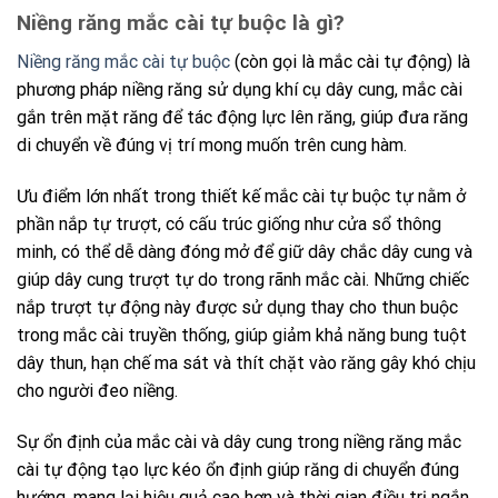
Niềng răng mắc cài tự buộc là gì?
Niềng răng mắc cài tự buộc
(còn gọi là mắc cài tự động) là
phương pháp niềng răng sử dụng khí cụ dây cung, mắc cài
gắn trên mặt răng để tác động lực lên răng, giúp đưa răng
di chuyển về đúng vị trí mong muốn trên cung hàm.
Ưu
điểm
lớn
nhất
trong
thiết
kế
mắc cài tự buộc tự
nằm
ở
phần
nắp
tự
trượt,
có
cấu
trúc
giống
như
cửa
sổ
thông
minh,
có
thể
dễ
dàng
đóng
mở
để
giữ
dây
chắc
dây cung
và
giúp
dây cung
trượt
tự
do
trong
rãnh mắc cài
.
Những
chiếc
nắp
trượt
tự
động
này
được
sử
dụng
thay
cho
thun buộc
trong mắc cài truyền
thống
, giúp
giảm
khả
năng
bung tuột
dây thun
,
hạn
chế
ma
sát
và
thít chặt
vào
răng
gây
khó
chịu
cho
người
đeo niềng.
Sự
ổn
định
của
mắc
cài
và
dây
cung
trong
niềng
răng
mắc
cài
tự
động
tạo
lực
kéo
ổn
định
giúp
răng
di
chuyển
đúng
hướng,
mang
lại
hiệu
quả
cao
hơn
và
thời
gian
điều
trị
ngắn