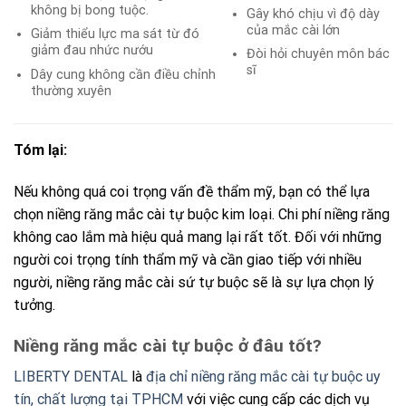
không bị bong tuộc.
Gây khó chịu vì độ dày
của mắc cài lớn
Giảm thiểu lực ma sát từ đó
giảm đau nhức nướu
Đòi hỏi chuyên môn bác
sĩ
Dây cung không cần điều chỉnh
thường xuyên
Tóm lại:
Nếu
không
quá
coi
trọng
vấn
đề
thẩm
mỹ,
bạn
có
thể
lựa
chọn
niềng răng mắc
cài
tự
buộc kim loại.
Chi
phí
niềng
răng
không
cao
lắm
mà
hiệu
quả
mang
lại
rất
tốt.
Đối
với
những
người
coi
trọng
tính
thẩm
mỹ
và
cần
giao
tiếp
với
nhiều
người,
niềng răng mắc cài sứ tự buộc sẽ là sự lựa chọn
lý
tưởng.
Niềng răng mắc cài tự buộc ở đâu tốt?
LIBERTY DENTAL
là
địa chỉ niềng răng mắc cài tự buộc uy
tín, chất lượng tại TPHCM
với việc cung cấp các dịch vụ