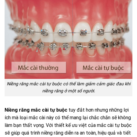
Niềng răng mắc cài tự buộc có thể làm giảm cảm giác đau khi
niềng răng ở một số người.
Niềng răng mắc cài tự buộc
tuy
đắt
hơn
nhưng
những
lợi
ích
mà
loại
mắc
cài
này
có
thể
mang
lại
chắc
chắn
sẽ
không
làm
bạn
thất
vọng.
Với thiết kế ưu việt của mắc cài tự buộc
sẽ
giúp
quá
trình
niềng
răng
diễn
ra
an
toàn,
hiệu
quả
và
tiết