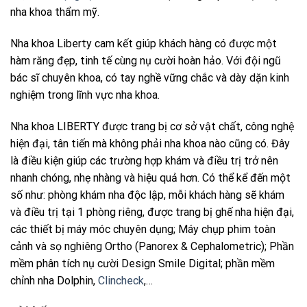
nha khoa thẩm mỹ.
Nha khoa Liberty cam kết giúp khách hàng có được một
hàm răng đẹp, tinh tế cùng nụ cười hoàn hảo.
Với đội ngũ
bác sĩ chuyên khoa, có tay nghề vững chắc và dày dặn kinh
nghiệm trong lĩnh vực nha khoa.
Nha khoa LIBERTY được trang bị cơ sở vật chất, công nghệ
hiện đại, tân tiến mà không phải nha khoa nào cũng có. Đây
là điều kiện giúp các trường hợp khám và điều trị trở nên
nhanh chóng, nhẹ nhàng và hiệu quả hơn. Có thể kể đến một
số như: phòng khám nha độc lập, mỗi khách hàng sẽ khám
và điều trị tại 1 phòng riêng, được trang bị ghế nha hiện đại,
các thiết bị máy móc chuyên dụng; Máy chụp phim toàn
cảnh và sọ nghiêng Ortho (Panorex & Cephalometric); Phần
mềm phân tích nụ cười Design Smile Digital; phần mềm
chỉnh nha Dolphin,
Clincheck
,…