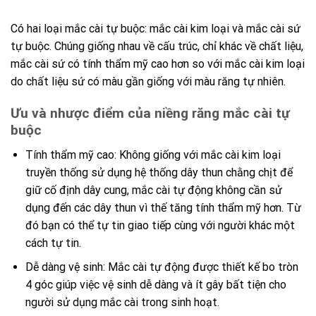
Có
hai
loại
mắc
cài
tự
buộc
:
mắc
cài
kim
loại
và
mắc
cài
sứ
tự
buộc.
Chúng
giống
nhau
về
cấu
trúc,
chỉ khác về chất liệu,
mắc cài sứ có tính thẩm mỹ cao hơn so với mắc cài kim loại
do chất liệu sứ có màu gần giống với màu răng tự nhiên.
Ưu và nhược điểm của niềng răng mắc cài tự
buộc
Tính thẩm mỹ cao: Không giống với mắc cài kim loại
truyền thống sử dụng hệ thống dây thun chằng chịt để
giữ cố định dây cung, mắc cài tự động không cần sử
dụng đến các dây thun vì thế tăng tính thẩm mỹ hơn. Từ
đó bạn có thể tự tin giao tiếp cùng với người khác một
cách tự tin.
Dễ dàng vệ sinh: Mắc cài tự động được thiết kế bo tròn
4 góc giúp
việc
vệ
sinh
dễ
dàng
và
ít
gây
bất
tiện
cho
người
sử
dụng
mắc
cài
trong
sinh
hoạt.