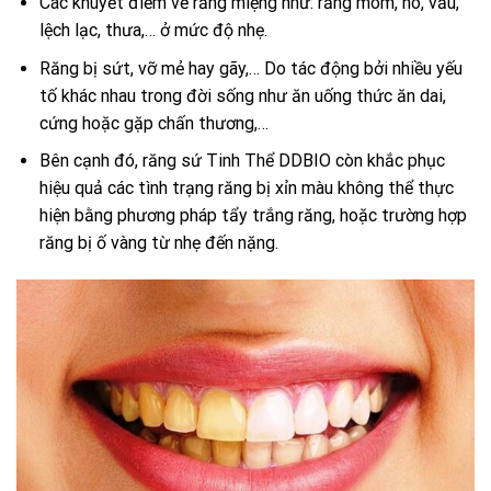
Các khuyết điểm về răng miệng như: răng móm, hô, vẩu,
lệch lạc, thưa,… ở mức độ nhẹ.
Răng bị sứt, vỡ mẻ hay gãy,… Do tác động bởi nhiều yếu
tố khác nhau trong đời sống như ăn uống thức ăn dai,
cứng hoặc gặp chấn thương,…
Bên cạnh đó,
răng sứ Tinh Thể DDBIO
còn khắc phục
hiệu quả các tình trạng răng bị xỉn màu không thể thực
hiện bằng phương pháp tẩy trắng răng, hoặc trường hợp
răng bị ố vàng từ nhẹ đến nặng.