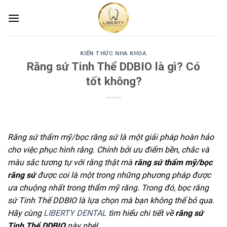
Skip
to
content
KIẾN THỨC NHA KHOA
Răng sứ Tinh Thể DDBIO là gì? Có
tốt không?
Răng sứ thẩm mỹ/bọc răng sứ là một giải pháp hoàn hảo
cho việc phục hình răng. Chính bởi ưu điểm bền, chắc và
màu sắc tương tự với răng thật mà
răng sứ thẩm mỹ/bọc
răng sứ
được coi là một trong những phương pháp được
ưa chuộng nhất trong thẩm mỹ răng. Trong đó, bọc răng
sứ Tinh Thể DDBIO là lựa chọn mà bạn không thể bỏ qua.
Hãy cùng
LIBERTY DENTAL
tìm hiểu chi tiết về
răng sứ
Tinh Thể DDBIO
này nhé!